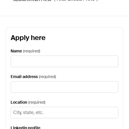
Apply here
Name
(
required
)
Email address
(
required
)
Location
(
required
)
LinkedIn profile