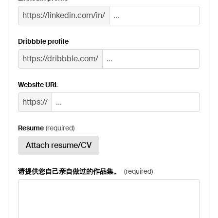
https://linkedin.com/in/
Dribbble profile
https://dribbble.com/
Website URL
https://
Resume
(
required
)
Attach resume/CV
请提供您自己亲自做过的作品集。
(
required
)