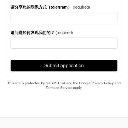
请分享您的联系方式（telegram）
(
required
)
请问是如何发现我们的？
(
required
)
Submit application
This site is protected by reCAPTCHA and the Google
Privacy Policy
and
Terms of Service
apply.